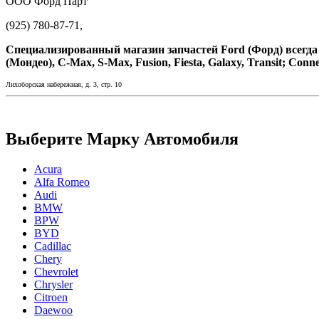
ООО Форд Парт
(925) 780-87-71,
Специализированный магазин запчастей Ford (Форд) всегда в
(Мондео), C-Max, S-Max, Fusion, Fiesta, Galaxy, Transit; Conne
Лихоборская набережная, д. 3, стр. 10
Выберите Марку Автомобиля
Acura
Alfa Romeo
Audi
BMW
BPW
BYD
Cadillac
Chery
Chevrolet
Chrysler
Citroen
Daewoo