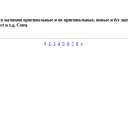
 наличии оригинальные и не оригинальные, новые и б/у запча
ct и т.д. Спец
1
2
3
4
5
6
7
8
»