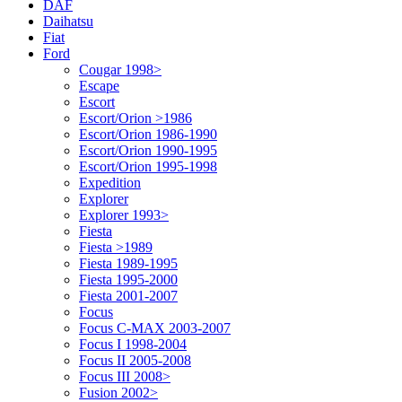
DAF
Daihatsu
Fiat
Ford
Cougar 1998>
Escape
Escort
Escort/Orion >1986
Escort/Orion 1986-1990
Escort/Orion 1990-1995
Escort/Orion 1995-1998
Expedition
Explorer
Explorer 1993>
Fiesta
Fiesta >1989
Fiesta 1989-1995
Fiesta 1995-2000
Fiesta 2001-2007
Focus
Focus C-MAX 2003-2007
Focus I 1998-2004
Focus II 2005-2008
Focus III 2008>
Fusion 2002>