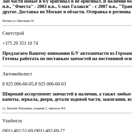
Зап части новые и б/у оригинал и не оригинал. В наличии бо
н.в., "Фиеста" - 2003 н.в., S-мах Галакси" - с 2007 н.в., "
другое. Доставка по Москве и области. Отправка в регионы
Москва ул.Лавочкина 34
Cметстрой
+375 29 353 10 74
Предлагаем Вашему вниманию Б/У автозапчасти из Германии 
Готовы работать по поставкам запчастей на постоянной осно
Автомобилист
8 925 006-60-05,8 925 006-60-03
Широкий ассортимент запчастей в наличии, а также любые з
капоты, зеркала, двери, детали ходовой части, зажигания, в
ул. Василия Петушкова, владение 2, павильон №6
Vrazbor.ru
(901) 402-52-69,(901) 402-69-27