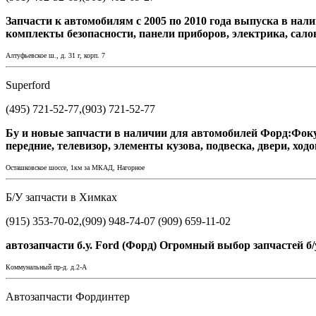
Запчасти к автомобилям с 2005 по 2010 года выпуска в нали
комплекты безопасности, панели приборов, электрика, салон
Алтуфьевское ш., д. 31 г, корп. 7
Superford
(495) 721-52-77,(903) 721-52-77
Бу и новые запчасти в наличии для автомобилей Форд:Фок
передние, телевизор, элементы кузова, подвеска, двери, ход
Осташковское шоссе, 1км за МКАД, Нагорное
Б/У запчасти в Химках
(915) 353-70-02,(909) 948-74-07 (909) 659-11-02
автозапчасти б.у. Ford (Форд) Огромный выбор запчастей
Коммунальный пр-д. д.2-А
Автозапчасти Фординтер