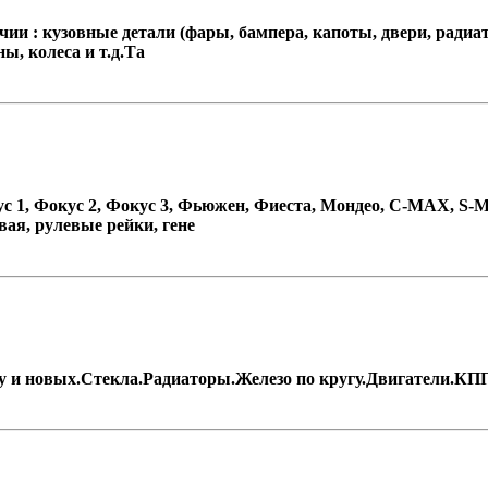
чии : кузовные детали (фары, бампера, капоты, двери, радиат
ы, колеса и т.д.Та
ус 1, Фокус 2, Фокус 3, Фьюжен, Фиеста, Мондео, C-MAX, S
овая, рулевые рейки, гене
 б/у и новых.Стекла.Радиаторы.Железо по кругу.Двигатели.