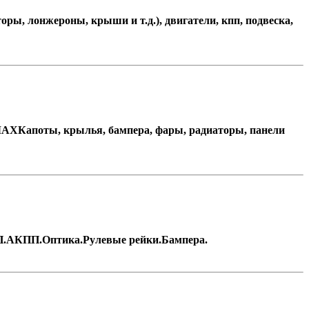
оры, лонжероны, крыши и т.д.), двигатели, кпп, подвеска,
-MAXКапоты, крылья, бампера, фары, радиаторы, панели
КПП.АКПП.Оптика.Рулевые рейки.Бампера.