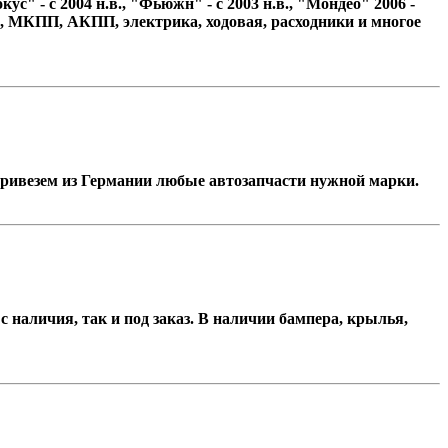
с" - с 2004 н.в., "Фьюжн" - с 2003 н.в., "Мондео" 2006 -
фары, МКПП, АКПП, электрика, ходовая, расходники и многое
 привезем из Германии любые автозапчасти нужной марки.
 наличия, так и под заказ. В наличии бампера, крылья,