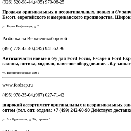
(926) 520-98-44,(495) 970-98-25
Продажа оригинальных и неоригинальных, новых и б/у запчаст
Escort, европейского и американского производства. Широк
ул. Героев Панфиловцев, д. 7
Разборка на Верхнелихоборской
(495) 778-42-40,(495) 941-62-96
Автозапчасти новые и б/у для Ford Focus, Escape и Ford Ex
салоны, оптика, ходовая, навесное оборудование. . б.у запча
ул. Верхнелихоборская дом 9
www.fordzap.ru
(495) 978-35-04,(967) 027-71-42
широкий ассортимент оригинальных и неоригинальных запасн
оптом (тел. опт. отдела: +7 (499) 242-60-90 Действует достав
ул. 1-я Фрунзенская, д. 3A, строение 1