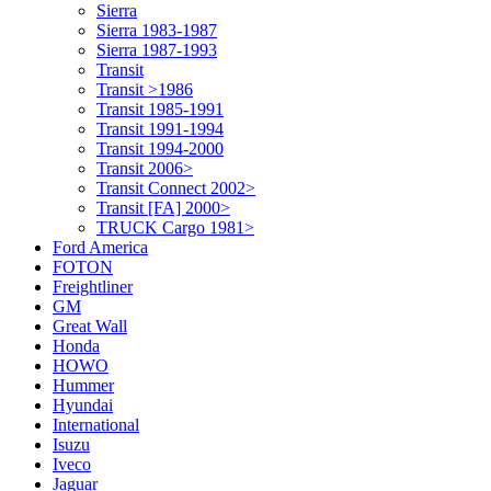
Sierra
Sierra 1983-1987
Sierra 1987-1993
Transit
Transit >1986
Transit 1985-1991
Transit 1991-1994
Transit 1994-2000
Transit 2006>
Transit Connect 2002>
Transit [FA] 2000>
TRUCK Cargo 1981>
Ford America
FOTON
Freightliner
GM
Great Wall
Honda
HOWO
Hummer
Hyundai
International
Isuzu
Iveco
Jaguar