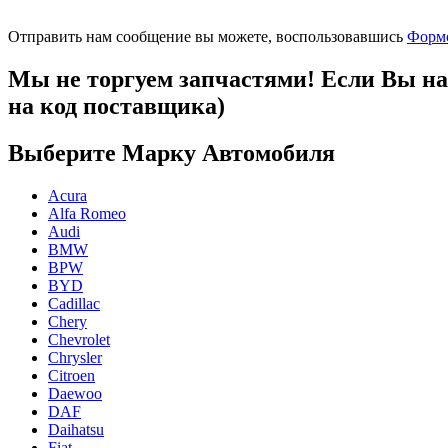
Отправить нам сообщение вы можете, воспользовавшись
Формо
Мы не торгуем запчастями! Если Вы на
на код поставщика)
Выберите Марку Автомобиля
Acura
Alfa Romeo
Audi
BMW
BPW
BYD
Cadillac
Chery
Chevrolet
Chrysler
Citroen
Daewoo
DAF
Daihatsu
Fiat