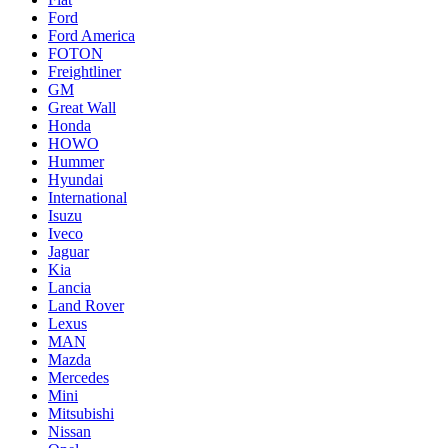
Ford
Ford America
FOTON
Freightliner
GM
Great Wall
Honda
HOWO
Hummer
Hyundai
International
Isuzu
Iveco
Jaguar
Kia
Lancia
Land Rover
Lexus
MAN
Mazda
Mercedes
Mini
Mitsubishi
Nissan