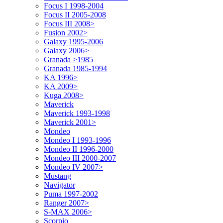
Focus I 1998-2004
Focus II 2005-2008
Focus III 2008>
Fusion 2002>
Galaxy 1995-2006
Galaxy 2006>
Granada >1985
Granada 1985-1994
KA 1996>
KA 2009>
Kuga 2008>
Maverick
Maverick 1993-1998
Maverick 2001>
Mondeo
Mondeo I 1993-1996
Mondeo II 1996-2000
Mondeo III 2000-2007
Mondeo IV 2007>
Mustang
Navigator
Puma 1997-2002
Ranger 2007>
S-MAX 2006>
Scorpio