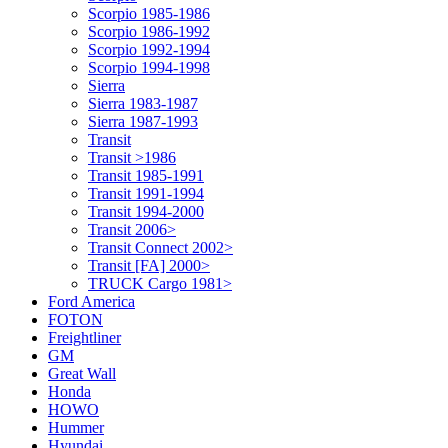
Scorpio 1985-1986
Scorpio 1986-1992
Scorpio 1992-1994
Scorpio 1994-1998
Sierra
Sierra 1983-1987
Sierra 1987-1993
Transit
Transit >1986
Transit 1985-1991
Transit 1991-1994
Transit 1994-2000
Transit 2006>
Transit Connect 2002>
Transit [FA] 2000>
TRUCK Cargo 1981>
Ford America
FOTON
Freightliner
GM
Great Wall
Honda
HOWO
Hummer
Hyundai