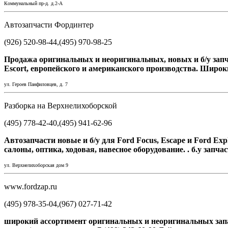
Коммунальный пр-д. д.2-А
Автозапчасти Фординтер
(926) 520-98-44,(495) 970-98-25
Продажа оригинальных и неоригинальных, новых и б/у запчаст
Escort, европейского и американского производства. Широк
ул. Героев Панфиловцев, д. 7
Разборка на Верхнелихоборской
(495) 778-42-40,(495) 941-62-96
Автозапчасти новые и б/у для Ford Focus, Escape и Ford Ex
салоны, оптика, ходовая, навесное оборудование. . б.у запча
ул. Верхнелихоборская дом 9
www.fordzap.ru
(495) 978-35-04,(967) 027-71-42
широкий ассортимент оригинальных и неоригинальных запасн