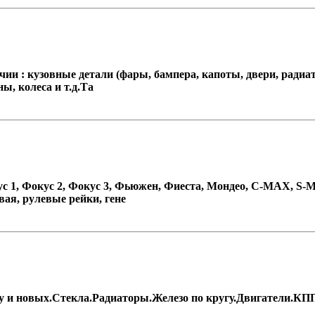
чии : кузовные детали (фары, бампера, капоты, двери, радиат
ы, колеса и т.д.Та
ус 1, Фокус 2, Фокус 3, Фьюжен, Фиеста, Мондео, C-MAX, S
овая, рулевые рейки, гене
 б/у и новых.Стекла.Радиаторы.Железо по кругу.Двигатели.