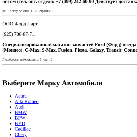
оптом (тел. опт. отдела: +7 (499) 242-60-90 Действует достав
ул. 1-я Фрунзенская, д. 3A, строение 1
ООО Форд Парт
(925) 780-87-71,
Специализированный магазин запчастей Ford (Форд) всегда в
(Мондео), C-Max, S-Max, Fusion, Fiesta, Galaxy, Transit; Conne
Лихоборская набережная, д. 3, стр. 10
Выберите Марку Автомобиля
Acura
Alfa Romeo
Audi
BMW
BPW
BYD
Cadillac
Chery