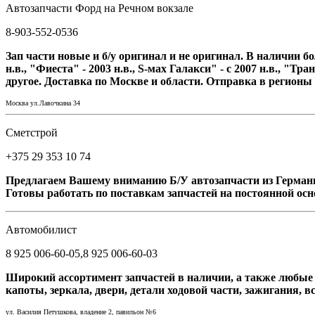
Автозапчасти Форд на Речном вокзале
8-903-552-0536
Зап части новые и б/у оригинал и не оригинал. В наличии бо
н.в., "Фиеста" - 2003 н.в., S-мах Галакси" - с 2007 н.в., "
другое. Доставка по Москве и области. Отправка в регионы
Москва ул.Лавочкина 34
Cметстрой
+375 29 353 10 74
Предлагаем Вашему вниманию Б/У автозапчасти из Германии 
Готовы работать по поставкам запчастей на постоянной осно
Автомобилист
8 925 006-60-05,8 925 006-60-03
Широкий ассортимент запчастей в наличии, а также любые з
капоты, зеркала, двери, детали ходовой части, зажигания, в
ул. Василия Петушкова, владение 2, павильон №6