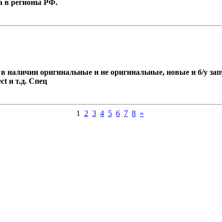
ка в регионы РФ.
 наличии оригинальные и не оригинальные, новые и б/у запча
ct и т.д. Спец
1
2
3
4
5
6
7
8
»