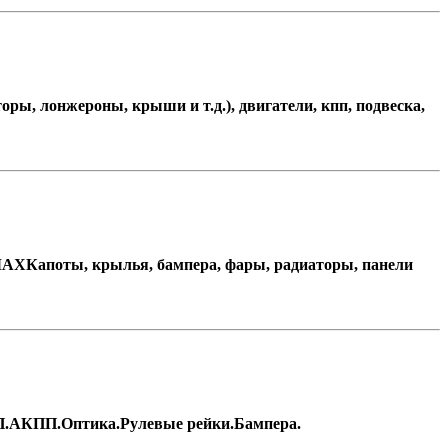
оры, лонжероны, крыши и т.д.), двигатели, кпп, подвеска,
-MAXКапоты, крылья, бампера, фары, радиаторы, панели
КПП.АКПП.Оптика.Рулевые рейки.Бампера.