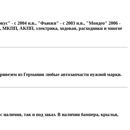
с" - с 2004 н.в., "Фьюжн" - с 2003 н.в., "Мондео" 2006 -
фары, МКПП, АКПП, электрика, ходовая, расходники и многое
 привезем из Германии любые автозапчасти нужной марки.
 наличия, так и под заказ. В наличии бампера, крылья,