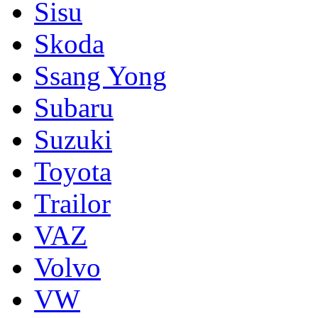
Sisu
Skoda
Ssang Yong
Subaru
Suzuki
Toyota
Trailor
VAZ
Volvo
VW