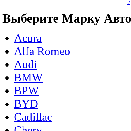
1
2
Выберите Марку Авт
Acura
Alfa Romeo
Audi
BMW
BPW
BYD
Cadillac
Chery