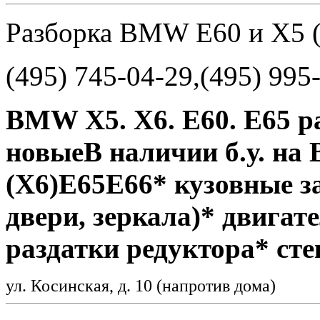
Разборка BMW E60 и X5 (
(495) 745-04-29,(495) 995
BMW Х5. Х6. Е60. Е65 раз
новыеВ наличии б.у. на
(X6)Е65Е66* кузовные з
двери, зеркала)* двигат
раздатки редуктора* ст
ул. Косинская, д. 10 (напротив дома)