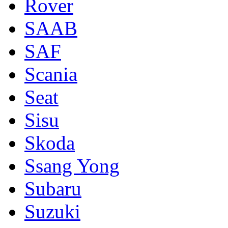
Rover
SAAB
SAF
Scania
Seat
Sisu
Skoda
Ssang Yong
Subaru
Suzuki