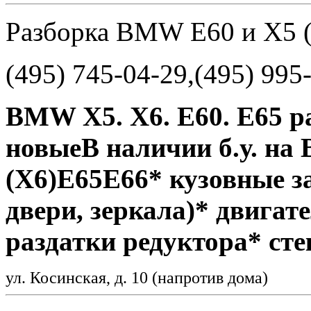
Разборка BMW E60 и X5 (
(495) 745-04-29,(495) 995
BMW Х5. Х6. Е60. Е65 раз
новыеВ наличии б.у. на
(X6)Е65Е66* кузовные з
двери, зеркала)* двигат
раздатки редуктора* ст
ул. Косинская, д. 10 (напротив дома)