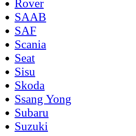
Rover
SAAB
SAF
Scania
Seat
Sisu
Skoda
Ssang Yong
Subaru
Suzuki