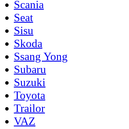
Scania
Seat
Sisu
Skoda
Ssang Yong
Subaru
Suzuki
Toyota
Trailor
VAZ