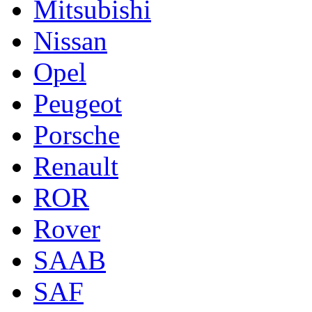
Mitsubishi
Nissan
Opel
Peugeot
Porsche
Renault
ROR
Rover
SAAB
SAF