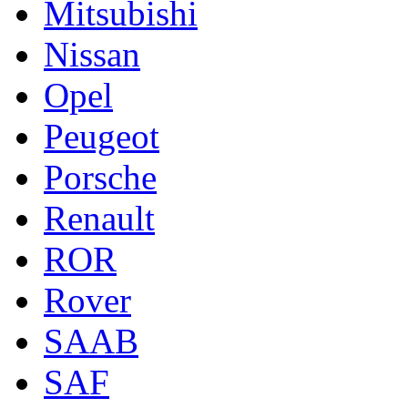
Mitsubishi
Nissan
Opel
Peugeot
Porsche
Renault
ROR
Rover
SAAB
SAF