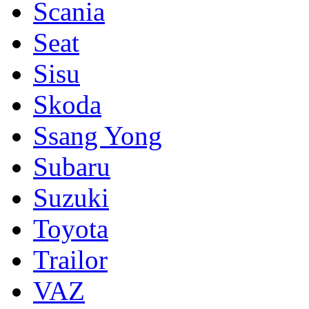
Scania
Seat
Sisu
Skoda
Ssang Yong
Subaru
Suzuki
Toyota
Trailor
VAZ