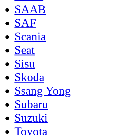
SAAB
SAF
Scania
Seat
Sisu
Skoda
Ssang Yong
Subaru
Suzuki
Toyota