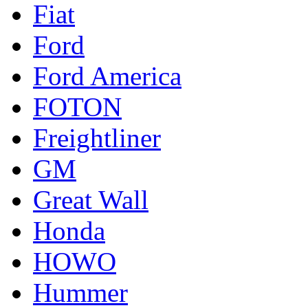
Fiat
Ford
Ford America
FOTON
Freightliner
GM
Great Wall
Honda
HOWO
Hummer