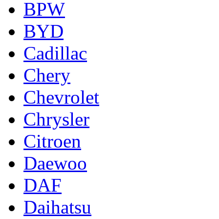
BPW
BYD
Cadillac
Chery
Chevrolet
Chrysler
Citroen
Daewoo
DAF
Daihatsu