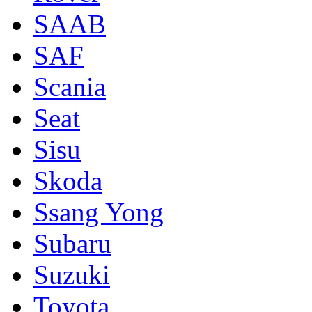
SAAB
SAF
Scania
Seat
Sisu
Skoda
Ssang Yong
Subaru
Suzuki
Toyota