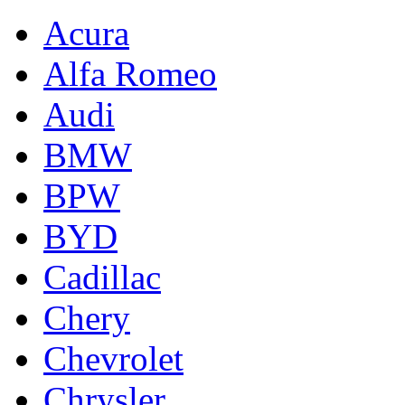
Acura
Alfa Romeo
Audi
BMW
BPW
BYD
Cadillac
Chery
Chevrolet
Chrysler