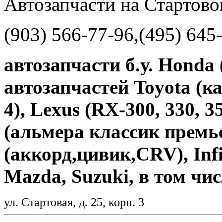
Автозапчасти на Стартово
(903) 566-77-96,(495) 645
автозапчасти б.у. Honda
автозапчастей Toyota (к
4), Lexus (RX-300, 330, 35
(альмера классик премь
(аккорд,цивик,CRV), Infin
Mazda, Suzuki, в том чи
ул. Стартовая, д. 25, корп. 3