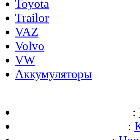
Toyota
Trailor
VAZ
Volvo
VW
Аккумуляторы
:
: