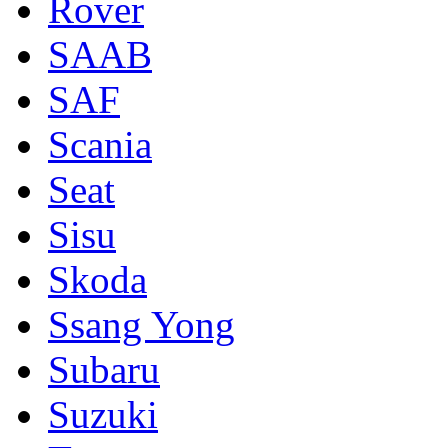
Rover
SAAB
SAF
Scania
Seat
Sisu
Skoda
Ssang Yong
Subaru
Suzuki