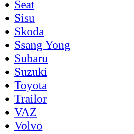
Seat
Sisu
Skoda
Ssang Yong
Subaru
Suzuki
Toyota
Trailor
VAZ
Volvo