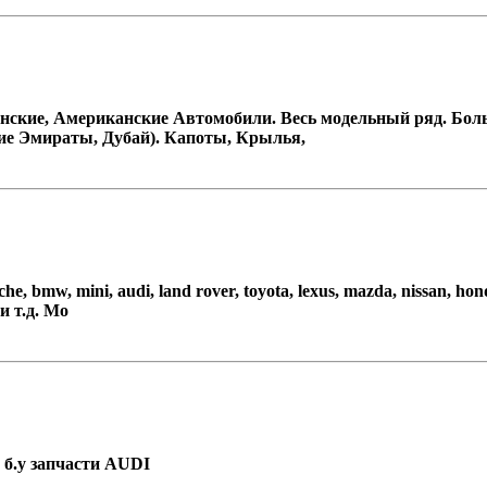
онские, Американские Автомобили. Весь модельный ряд. Бо
кие Эмираты, Дубай). Капоты, Крылья,
, bmw, mini, audi, land rover, toyota, lexus, mazda, nissan, ho
и т.д. Мо
 б.у запчасти AUDI