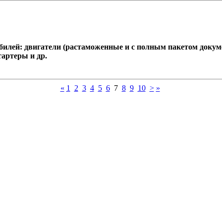
билей: двигатели (растаможенные и с полным пакетом докум
тартеры и др.
«
1
2
3
4
5
6
7
8
9
10
>
»