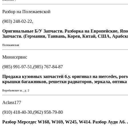
Разбор на Полежаевской
(903) 248-02-22,
Оригинальные Б/У Запчасти. Разборка на Европейские, Яп
Запчасти. (Германия, Таивань, Корея, Китай, США, Арабс
Полежаевская
Минисервис
(985) 991-97-51,(985) 767-84-87
Продажа кузовных запчастей б.у. оригинал на mercedes, porsche
крышки багажников, решетки радиаторов, зеркала, оптика 
Воробьевское ш., д. 2
Aclass177
(910) 418-40-30,(962) 958-79-80
Разбор Мерседес W168, W169, W245, W414. Разбор Ауди А6. .