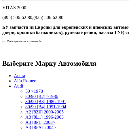
VITAS 2000
(495) 506-62-80,(925) 506-62-80
БУ запчасти из Европы для европейских и японских автомо
двери, крышки багажников), рулевые рейки, насосы ГУР, с
ул. Северодвинская строение 14
Выберите Марку Автомобиля
Acura
Alfa Romeo
Audi
50 >1978
80/90 [B2] >1986
80/90 [B3] 1986-1991
80/90 [B4] 1991-1994
A2 [8Z0] 2000-2005
A3 [8L1] 1996-2003
A3 [8P1] 2003>
A3 [8PA] 2004>