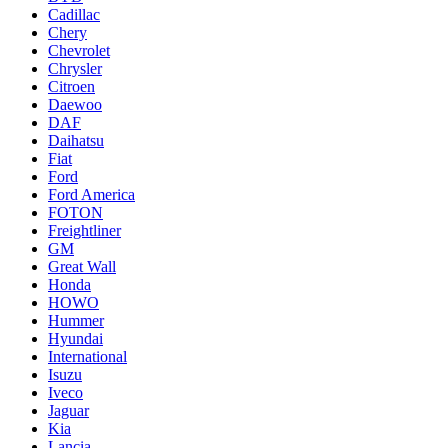
Cadillac
Chery
Chevrolet
Chrysler
Citroen
Daewoo
DAF
Daihatsu
Fiat
Ford
Ford America
FOTON
Freightliner
GM
Great Wall
Honda
HOWO
Hummer
Hyundai
International
Isuzu
Iveco
Jaguar
Kia
Lancia