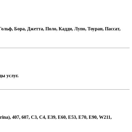
ф, Бора, Джетта, Поло, Кадди, Лупо, Тоуран, Пассат,
ды услуг.
na), 407, 607, С3, С4, Е39, Е60, Е53, E70, E90, W211,