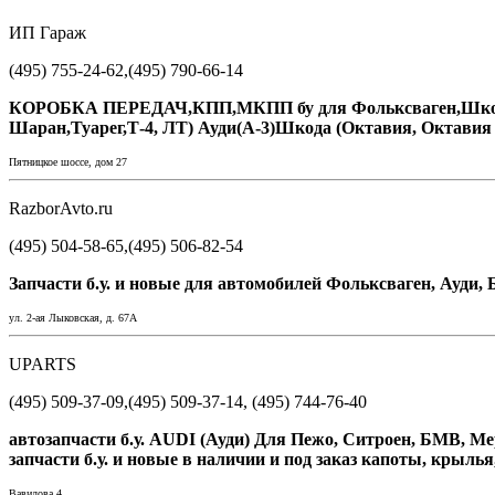
ИП Гараж
(495) 755-24-62,(495) 790-66-14
КОРОБКА ПЕРЕДАЧ,КПП,МКПП бу для Фольксваген,Шкода,Сеат
Шаран,Туарег,Т-4, ЛТ) Ауди(А-3)Шкода (Октавия, Октавия
Пятницкое шоссе, дом 27
RazborAvto.ru
(495) 504-58-65,(495) 506-82-54
Запчасти б.у. и новые для автомобилей Фольксваген, Ауди, 
ул. 2-ая Лыковская, д. 67А
UPARTS
(495) 509-37-09,(495) 509-37-14, (495) 744-76-40
автозапчасти б.у. AUDI (Ауди) Для Пежо, Ситроен, БМВ, Мерседе
запчасти б.у. и новые в наличии и под заказ капоты, крылья
Вавилова 4