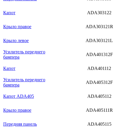
Капот
ADA303122
Крыло правое
ADA303121R
Крыло левое
ADA303121L
Усилитель переднего
ADA401312F
бампера
Капот
ADA401112
Усилитель переднего
ADA405312F
бампера
Капот ADA405
ADA405112
Крыло правое
ADA405111R
Передняя панель
ADA405115