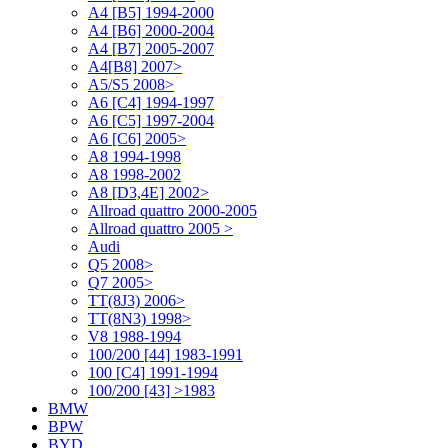
A4 [B5] 1994-2000
A4 [B6] 2000-2004
A4 [B7] 2005-2007
A4[B8] 2007>
A5/S5 2008>
A6 [C4] 1994-1997
A6 [C5] 1997-2004
A6 [C6] 2005>
A8 1994-1998
A8 1998-2002
A8 [D3,4E] 2002>
Allroad quattro 2000-2005
Allroad quattro 2005 >
Audi
Q5 2008>
Q7 2005>
TT(8J3) 2006>
TT(8N3) 1998>
V8 1988-1994
100/200 [44] 1983-1991
100 [C4] 1991-1994
100/200 [43] >1983
BMW
BPW
BYD