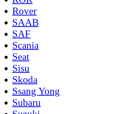
Rover
SAAB
SAF
Scania
Seat
Sisu
Skoda
Ssang Yong
Subaru
Suzuki