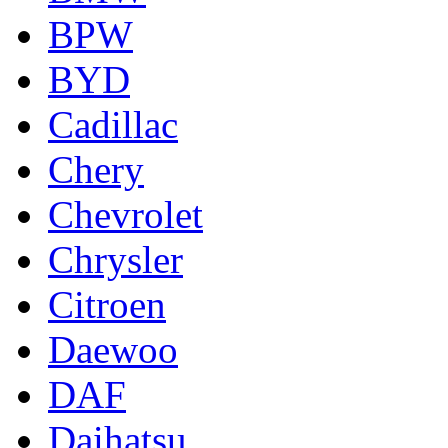
BPW
BYD
Cadillac
Chery
Chevrolet
Chrysler
Citroen
Daewoo
DAF
Daihatsu