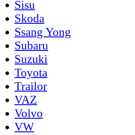
Sisu
Skoda
Ssang Yong
Subaru
Suzuki
Toyota
Trailor
VAZ
Volvo
VW