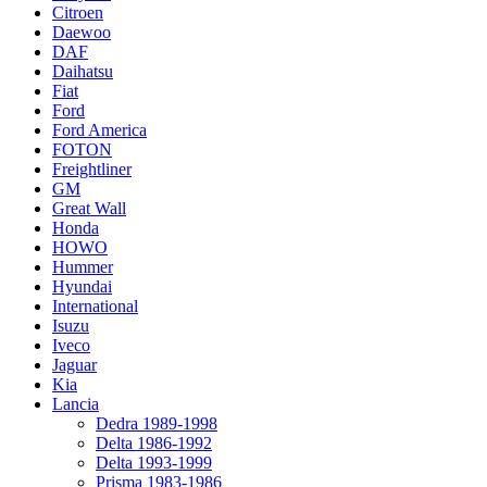
Citroen
Daewoo
DAF
Daihatsu
Fiat
Ford
Ford America
FOTON
Freightliner
GM
Great Wall
Honda
HOWO
Hummer
Hyundai
International
Isuzu
Iveco
Jaguar
Kia
Lancia
Dedra 1989-1998
Delta 1986-1992
Delta 1993-1999
Prisma 1983-1986