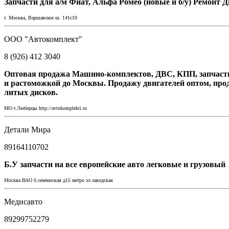
Запчасти для а/м Фиат, Альфа Ромео (новые и б/у) Ремонт 
г. Москва, Варшавское ш. 141с10
ООО "Автокомплект"
8 (926) 412 3040
Оптовая продажа Машино-комплектов, ДВС, КПП, запчасти 
и растоможкой до Москвы. Продажу двигателей оптом, про
литых дисков.
МО г.Люберцы http://avtokomplekti.ru
Детали Мира
89164110702
Б.У запчасти на все европейские авто легковые и грузовый
Москва ВАО б.семеноская д15 метро эл.заводская
Медисавто
89299752279