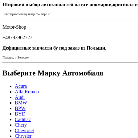
Широкий выбор автозапчастей на все иномарки,оригинал и
Новочеркасский бульвар д57 корп 2
Motor-Shop
+48793962727
Дефицитные запчасти бу под заказ из Польши.
Польша, г. Белосток
Выберите Марку Автомобиля
Acura
Alfa Romeo
Audi
BMW
BPW
BYD
Cadillac
Chery
Chevrolet
Chrysler