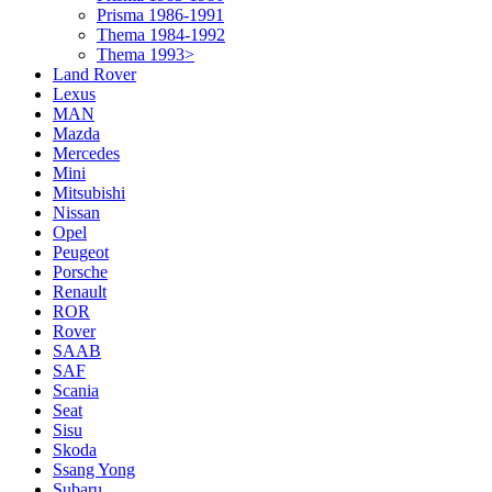
Prisma 1986-1991
Thema 1984-1992
Thema 1993>
Land Rover
Lexus
MAN
Mazda
Mercedes
Mini
Mitsubishi
Nissan
Opel
Peugeot
Porsche
Renault
ROR
Rover
SAAB
SAF
Scania
Seat
Sisu
Skoda
Ssang Yong
Subaru