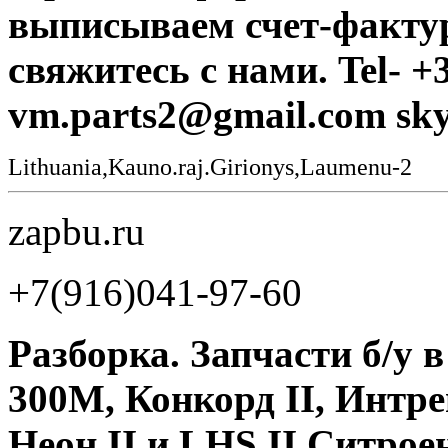
выписываем счет-фактур
свяжитесь с нами. Tel- +
vm.parts2@gmail.com sky
Lithuania,Kauno.raj.Girionys,Laumenu-2
zapbu.ru
+7(916)041-97-60
Разборка. Запчасти б/у 
300М, Конкорд II, Интреп
Неон II и LHS II Ситрое