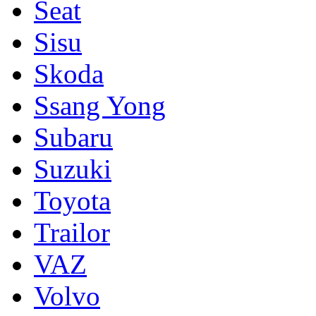
Seat
Sisu
Skoda
Ssang Yong
Subaru
Suzuki
Toyota
Trailor
VAZ
Volvo