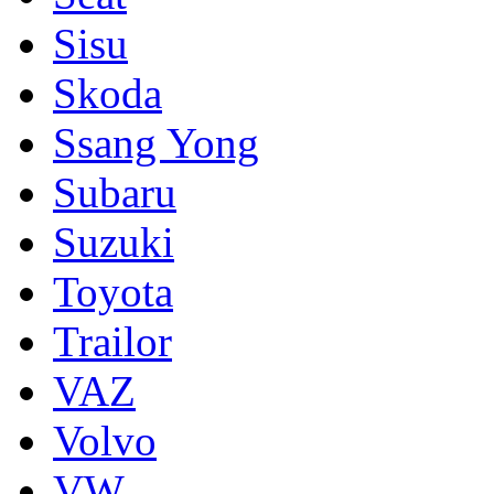
Sisu
Skoda
Ssang Yong
Subaru
Suzuki
Toyota
Trailor
VAZ
Volvo
VW