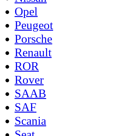
Opel
Peugeot
Porsche
Renault
ROR
Rover
SAAB
SAF
Scania
Seat