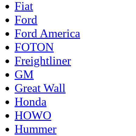
Fiat
Ford
Ford America
FOTON
Freightliner
GM
Great Wall
Honda
HOWO
Hummer