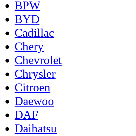
BPW
BYD
Cadillac
Chery
Chevrolet
Chrysler
Citroen
Daewoo
DAF
Daihatsu