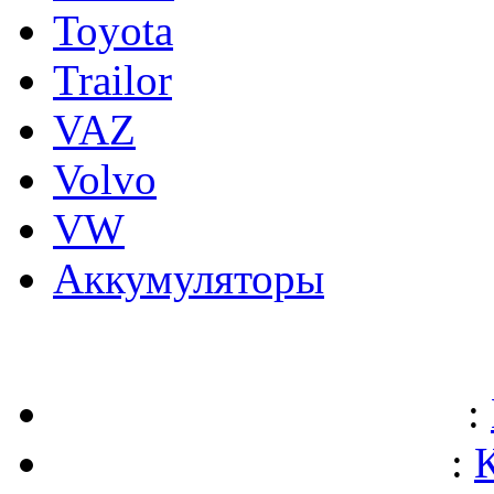
Toyota
Trailor
VAZ
Volvo
VW
Аккумуляторы
:
: