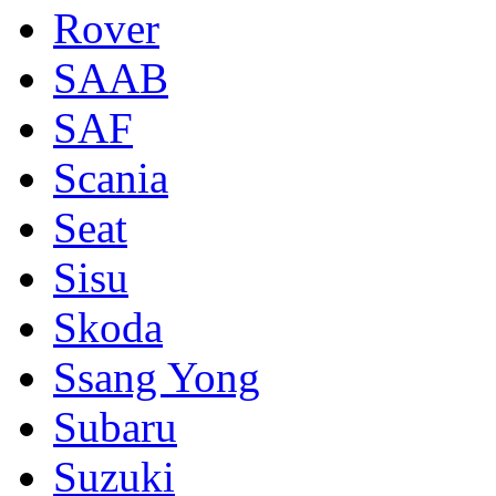
Rover
SAAB
SAF
Scania
Seat
Sisu
Skoda
Ssang Yong
Subaru
Suzuki