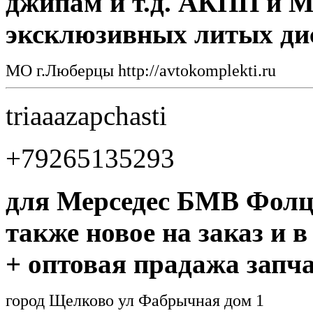
джипам и т.д. АКПП и 
эксклюзивных литых ди
МО г.Люберцы http://avtokomplekti.ru
triaaazapchasti
+79265135293
для Мерседес БМВ Фолцф
также новое на заказ и 
+ оптовая прадажа запч
город Щелково ул Фабрычная дом 1